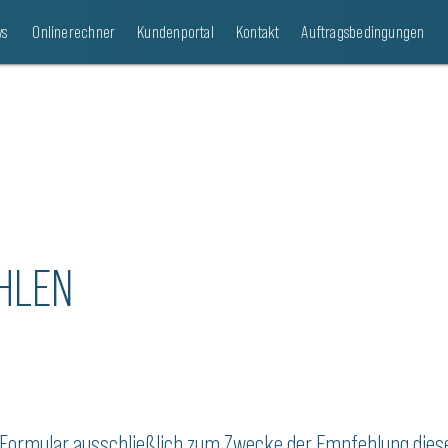
s
Onlinerechner
Kundenportal
Kontakt
Auftragsbedingungen
HLEN
es Formular ausschließlich zum Zwecke der Empfehlung die