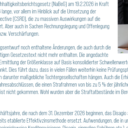
hhaltigkeitsberichtsgesetz (NaBeG) am 19.2.2026 in Kraft
 lange, vor allem im Hinblick auf die Umsetzung der
irective (CSRD), die zu massiven Auswirkungen auf die
hrt. Aber auch in Sachen Rechnungslegung und Offenlegung
bzw. Verschärfungen.
ngsentwurf noch enthaltene Änderungen, die auch durch die
ltigen Gesetzestext nicht mehr enthalten. Die angedachte
Ermittlung der Größenklasse auf Basis konsolidierter Schwellenwert
kt. Dies führt dazu, dass in vielen Fällen weiterhin keine Prüfungsp
 darunter maßgebliche Tochtergesellschaften hängen. Auch die Erh
ahresabschlüssen, die einen Strafrahmen von bis zu 5 % der jährlic
 ist nicht gekommen. Wohl wurden aber die Straftatbestände im Ber
häftsjahre, die nach dem 31. Dezember 2026 beginnen, das Disagio 
eits etablierte Effektivzinsmethode ersetzt. Aufwendungen, die i
spielsweise Kreditprovisionen, Disagio, einmalige Gebühren etc.), s