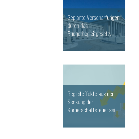
Geplante Verschärfungen
durch das
Budgetbegleitgesetz
2027-2028
WEITERLESEN
Begleiteffekte aus der
Senkung der
Körperschaftsteuer seit
2023
WEITERLESEN