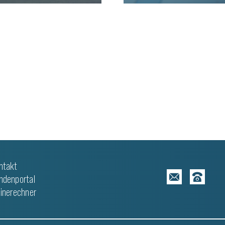
WEITERLESEN
ntakt
ndenportal
linerechner