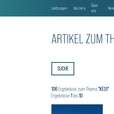
Über
Leistungen
Karriere
New
uns
ARTIKEL ZUM T
SUCHE
106
Ergebnisse zum Thema
"KESt"
Ergebnisse
1
bis
10