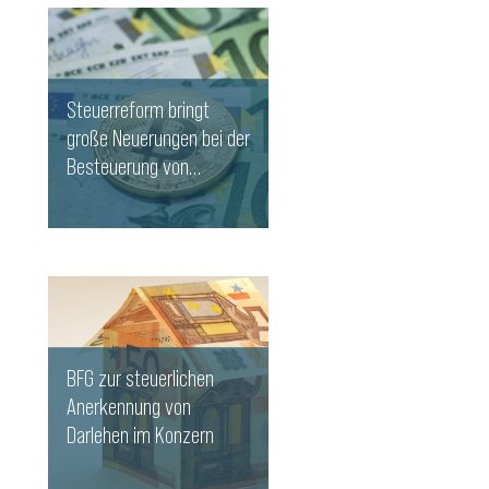
Steuerreform bringt
große Neuerungen bei der
Besteuerung von
Kryptowährungen
WEITERLESEN
BFG zur steuerlichen
Anerkennung von
Darlehen im Konzern