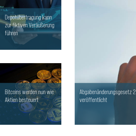
Depotübertragung kann
zur fiktiven Veräußerung
führen
WEITERLESEN
Bitcoins werden nun wie
Abgabenänderungsgesetz 2
Aktien besteuert
veröffentlicht
WEITERLESEN
WEITERLESEN