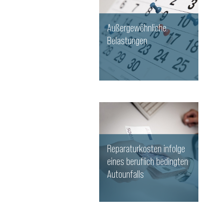
Außergewöhnliche
Belastungen
WEITERLESEN
Reparaturkosten infolge
eines beruflich bedingten
Autounfalls
WEITERLESEN