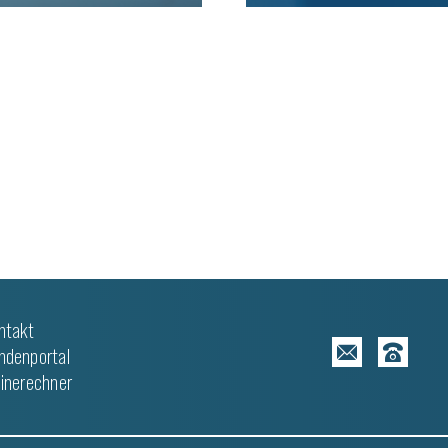
WEITERLESEN
ntakt
ndenportal
linerechner