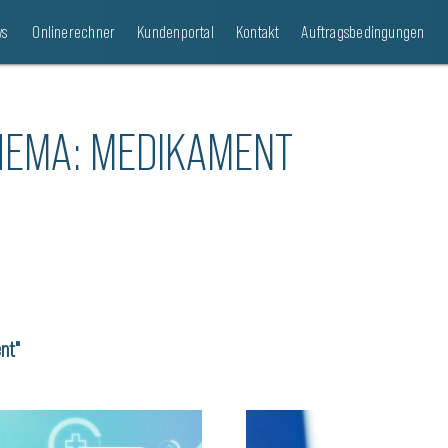
s
Onlinerechner
Kundenportal
Kontakt
Auftragsbedingungen
HEMA: MEDIKAMENT
nt"