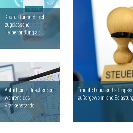
Kosten für noch nicht
zugelassene
Heilbehandlung als
außergewöhnliche
Belastung
WEITERLESEN
Antritt einer Urlaubsreise
Erhöhte Lebenserhaltungsko
während des
außergewöhnliche Belastun
Krankenstands
rechtfertigt Entlassung
WEITERLESEN
WEITERLESEN