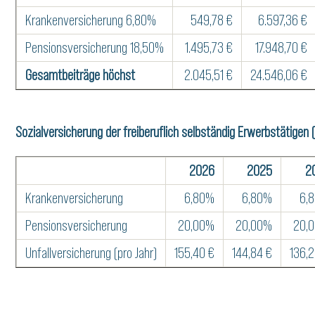
Krankenversicherung 6,80%
549,78 €
6.597,36 €
Pensionsversicherung 18,50%
1.495,73 €
17.948,70 €
Gesamtbeiträge höchst
2.045,51 €
24.546,06 €
Sozialversicherung der freiberuflich selbständig Erwerbstätigen 
2026
2025
2
Krankenversicherung
6,80%
6,80%
6,
Pensionsversicherung
20,00%
20,00%
20,
Unfallversicherung (pro Jahr)
155,40 €
144,84 €
136,