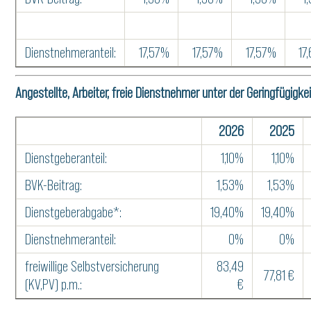
Dienstnehmeranteil:
17,57%
17,57%
17,57%
17
Angestellte, Arbeiter, freie Dienstnehmer unter der Geringfügigk
2026
2025
Dienstgeberanteil:
1,10%
1,10%
BVK-Beitrag:
1,53%
1,53%
Dienstgeberabgabe*:
19,40%
19,40%
Dienstnehmeranteil:
0%
0%
freiwillige Selbstversicherung
83,49
77,81 €
(KV,PV) p.m.:
€