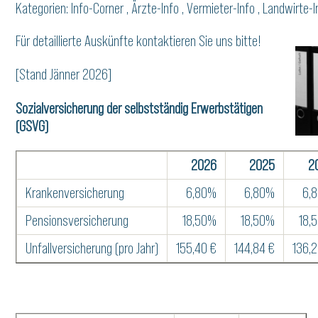
Kategorien:
Info-Corner
,
Ärzte-Info
,
Vermieter-Info
,
Landwirte-I
Für detaillierte Auskünfte kontaktieren Sie uns bitte!
[Stand Jänner 2026]
Sozialversicherung der selbstständig Erwerbstätigen
(GSVG)
2026
2025
2
Krankenversicherung
6,80%
6,80%
6,
Pensionsversicherung
18,50%
18,50%
18,
Unfallversicherung (pro Jahr)
155,40 €
144,84 €
136,