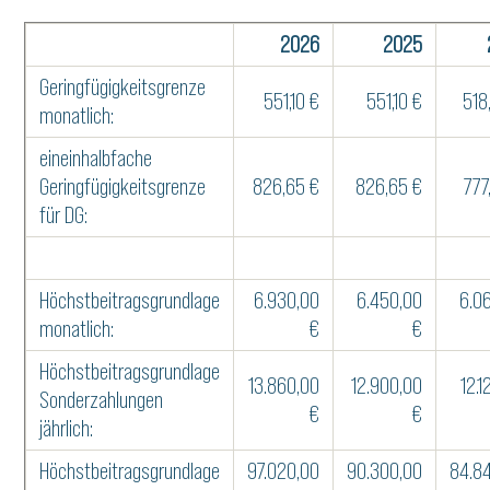
2026
2025
Geringfügigkeitsgrenze
551,10 €
551,10 €
518
monatlich:
eineinhalbfache
Geringfügigkeitsgrenze
826,65 €
826,65 €
777
für DG:
Höchstbeitragsgrundlage
6.930,00
6.450,00
6.0
monatlich:
€
€
Höchstbeitragsgrundlage
13.860,00
12.900,00
12.1
Sonderzahlungen
€
€
jährlich:
Höchstbeitragsgrundlage
97.020,00
90.300,00
84.8