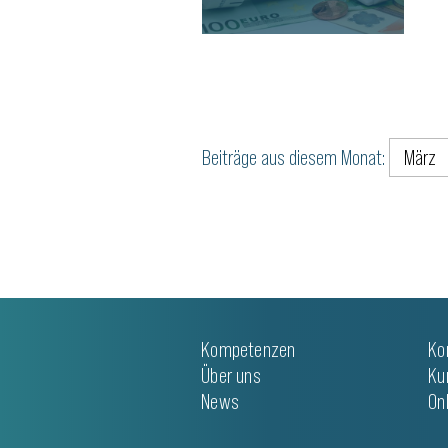
WEITERLESEN
Beiträge aus diesem Monat:
Kompetenzen
Ko
Über uns
Ku
News
On