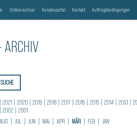
s
Onlinerechner
Kundenportal
Kontakt
Auftragsbedingungen
- ARCHIV
SUCHE
|
2021
|
2020
|
2019
|
2018
|
2017
|
2016
|
2015
|
2014
|
2013
|
2
|
2002
|
2001
AUG
|
JUL
|
JUN
|
MAI
|
APR
|
MÄR
|
FEB
|
JAN