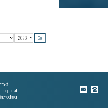
WEITERLESEN
ntakt
ndenportal
linerechner