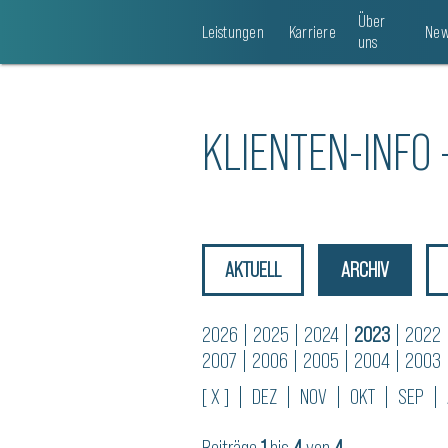
Über
Leistungen
Karriere
New
uns
KLIENTEN-INFO 
AKTUELL
ARCHIV
2026
|
2025
|
2024
|
2023
|
2022
2007
|
2006
|
2005
|
2004
|
2003
[ X ]
|
DEZ
|
NOV
|
OKT
|
SEP
|
Beiträge
1
bis
4
von
4