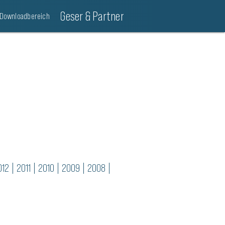
Geser & Partner
Downloadbereich
012
|
2011
|
2010
|
2009
|
2008
|